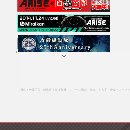
原作 : 士郎正宗 総監督：黄瀬和哉 シリーズ構成・脚本：冲方丁 音楽：コーネ